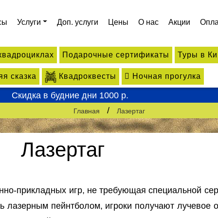
сы
Услуги
Доп. услуги
Цены
О нас
Акции
Опла
квадроциклах
Подарочные сертификаты
Туры в К
Квадроквесты
я сказка
Ночная прогулка
Скидка в будние дни 1000 р.
/
Главная
Лазертаг
Лазертаг
енно-прикладных игр, не требующая специальной се
ь лазерным пейнтболом, игроки получают лучевое о