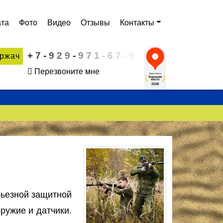
та
Фото
Видео
Отзывы
Контакты
+
7
-
9
2
9
-
9
7
1
-
6
7
-
9
иржач
Перезвоните мне
рьезной защитной
ружие и датчики.