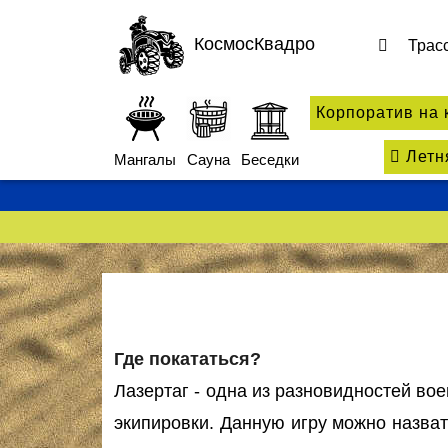
КосмосКвадро
Трас
Корпоратив на 
Летня
Мангалы
Сауна
Беседки
Где покататься?
Лазертаг - одна из разновидностей во
экипировки. Данную игру можно назват