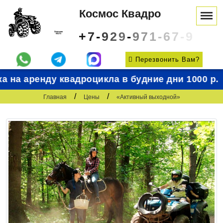
Космос Квадро
Tog
nav
+
7
-
9
2
9
-
9
7
1
-
6
7
-
9
Перезвонить Вам?
а на аренду квадроцикла в будние дни 1000 р.
/
/
Главная
Цены
«Активный выходной»